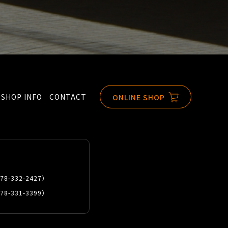
SHOP INFO
CONTACT
ONLINE SHOP
78-332-2427
）
78-331-3399
）