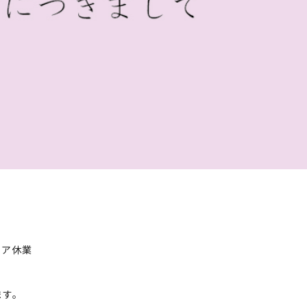
トア休業
ます。