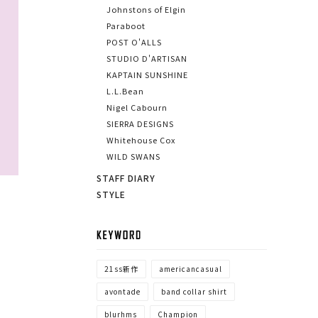
Johnstons of Elgin
Paraboot
POST O'ALLS
STUDIO D'ARTISAN
KAPTAIN SUNSHINE
L.L.Bean
Nigel Cabourn
SIERRA DESIGNS
Whitehouse Cox
WILD SWANS
STAFF DIARY
STYLE
KEYWORD
21ss新作
americancasual
avontade
band collar shirt
blurhms
Champion