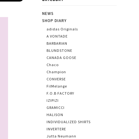
CATEGORY
NEWS
SHOP DIARY
adidas Originals
A VONTADE
BARBARIAN
BLUNDSTONE
CANADA GOOSE
Chaco
Champion
CONVERSE
FilMelange
F.O.B FACTORY
IZIPIZI
GRAMICCI
HALISON
INDIVIDUALIZED SHIRTS
INVERTERE
Jutta Neumann