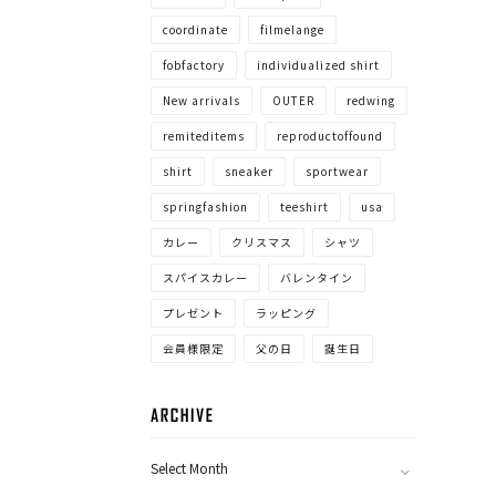
coordinate
filmelange
fobfactory
individualized shirt
New arrivals
OUTER
redwing
remiteditems
reproductoffound
shirt
sneaker
sportwear
springfashion
teeshirt
usa
カレー
クリスマス
シャツ
スパイスカレー
バレンタイン
プレゼント
ラッピング
会員様限定
父の日
誕生日
ARCHIVE