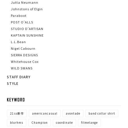
Jutta Neumann
Johnstons of Elgin
Paraboot
POST O'ALLS
STUDIO D'ARTISAN
KAPTAIN SUNSHINE
L.L.Bean
Nigel Cabourn
SIERRA DESIGNS
Whitehouse Cox
WILD SWANS
STAFF DIARY
STYLE
KE
21ss新作
americancasual
avontade
band collar shirt
blurhms
Champion
coordinate
filmelange