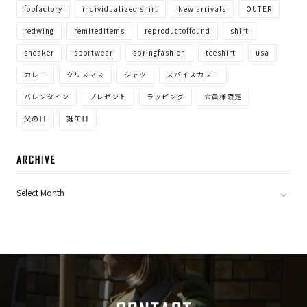
fobfactory
individualized shirt
New arrivals
OUTER
redwing
remiteditems
reproductoffound
shirt
sneaker
sportwear
springfashion
teeshirt
usa
カレー
クリスマス
シャツ
スパイスカレー
バレンタイン
プレゼント
ラッピング
会員様限定
父の日
誕生日
ARC