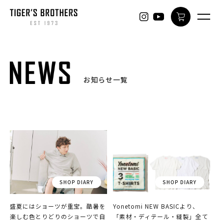
ONLINE
お知らせ一覧
盛夏にはショーツが重宝。酷暑を
Yonetomi NEW BASICより、
楽しむ色とりどりのショーツで自
「素材・ディテール・縫製」全て