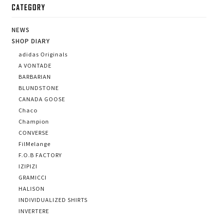
CA
NEWS
SHOP DIARY
adidas Originals
A VONTADE
BARBARIAN
BLUNDSTONE
CANADA GOOSE
Chaco
Champion
CONVERSE
FilMelange
F.O.B FACTORY
IZIPIZI
GRAMICCI
HALISON
INDIVIDUALIZED SHIRTS
INVERTERE