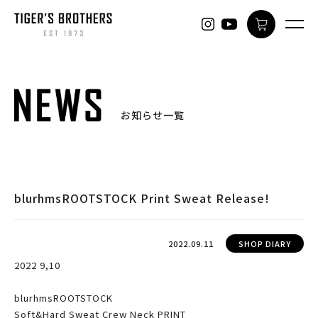
ONLINE
お知らせ一覧
blurhmsROOTSTOCK Print Sweat Release!
2022.09.11
SHOP DIARY
2022 9,10
blurhmsROOTSTOCK
Soft&Hard Sweat Crew Neck PRINT