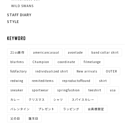
WILD SWANS
STAFF DIARY
STYLE
KE
21ss新作
americancasual
avontade
band collar shirt
blurhms
Champion
coordinate
filmelange
fobfactory
individualized shirt
New arrivals
OUTER
redwing
remiteditems
reproductoffound
shirt
sneaker
sportwear
springfashion
teeshirt
usa
カレー
クリスマス
シャツ
スパイスカレー
バレンタイン
プレゼント
ラッピング
会員様限定
父の日
誕生日