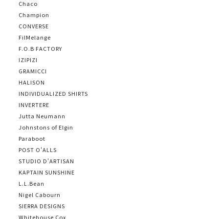
Chaco
Champion
CONVERSE
FilMelange
F.O.B FACTORY
IZIPIZI
GRAMICCI
HALISON
INDIVIDUALIZED SHIRTS
INVERTERE
Jutta Neumann
Johnstons of Elgin
Paraboot
POST O'ALLS
STUDIO D'ARTISAN
KAPTAIN SUNSHINE
L.L.Bean
Nigel Cabourn
SIERRA DESIGNS
Whitehouse Cox