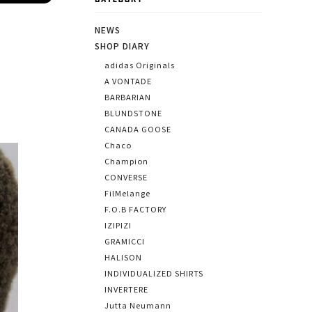
CATEGORY
NEWS
SHOP DIARY
adidas Originals
A VONTADE
BARBARIAN
BLUNDSTONE
CANADA GOOSE
Chaco
Champion
CONVERSE
FilMelange
F.O.B FACTORY
IZIPIZI
GRAMICCI
HALISON
INDIVIDUALIZED SHIRTS
INVERTERE
Jutta Neumann