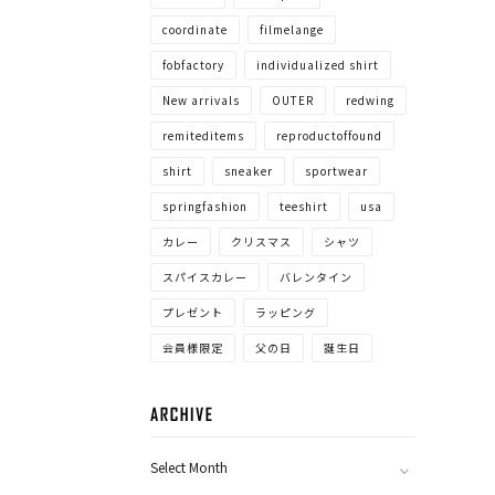
coordinate
filmelange
fobfactory
individualized shirt
New arrivals
OUTER
redwing
remiteditems
reproductoffound
shirt
sneaker
sportwear
springfashion
teeshirt
usa
カレー
クリスマス
シャツ
スパイスカレー
バレンタイン
プレゼント
ラッピング
会員様限定
父の日
誕生日
ARCHIVE