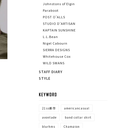
Johnstons of Elgin
Paraboot
POST O'ALLS
STUDIO D'ARTISAN
KAPTAIN SUNSHINE
L.L.Bean
Nigel Cabourn
SIERRA DESIGNS
Whitehouse Cox
WILD SWANS
STAFF DIARY
STYLE
KEYWORD
21ss新作
americancasual
avontade
band collar shirt
blurhms
Champion