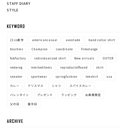
STAFF DIARY
STYLE
KE
21ss新作
americancasual
avontade
band collar shirt
blurhms
Champion
coordinate
filmelange
fobfactory
individualized shirt
New arrivals
OUTER
redwing
remiteditems
reproductoffound
shirt
sneaker
sportwear
springfashion
teeshirt
usa
カレー
クリスマス
シャツ
スパイスカレー
バレンタイン
プレゼント
ラッピング
会員様限定
父の日
誕生日
ARC