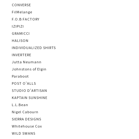
CONVERSE
FilMelange
F.O.B FACTORY
IZIPIZI
GRAMICCI
HALISON
INDIVIDUALIZED SHIRTS
INVERTERE
Jutta Neumann
Johnstons of Elgin
Paraboot
POST O'ALLS
STUDIO D'ARTISAN
KAPTAIN SUNSHINE
L.L.Bean
Nigel Cabourn
SIERRA DESIGNS
Whitehouse Cox
WILD SWANS