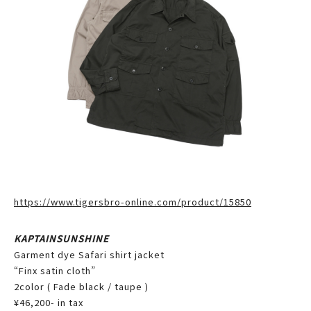
https://www.tigersbro-online.com/product/15850
KAPTAINSUNSHINE
Garment dye Safari shirt jacket
“Finx satin cloth”
2color ( Fade black / taupe )
¥46,200- in tax