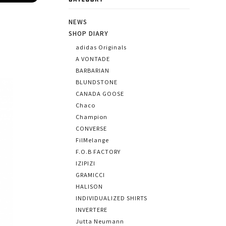
CATEGORY
NEWS
SHOP DIARY
adidas Originals
A VONTADE
BARBARIAN
BLUNDSTONE
CANADA GOOSE
Chaco
Champion
CONVERSE
FilMelange
F.O.B FACTORY
IZIPIZI
GRAMICCI
HALISON
INDIVIDUALIZED SHIRTS
INVERTERE
Jutta Neumann