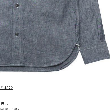
t/14822
を行い
が光る1着に。