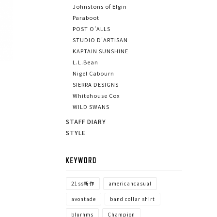
Johnstons of Elgin
Paraboot
POST O'ALLS
STUDIO D'ARTISAN
KAPTAIN SUNSHINE
L.L.Bean
Nigel Cabourn
SIERRA DESIGNS
Whitehouse Cox
WILD SWANS
STAFF DIARY
STYLE
KEYWORD
21ss新作
americancasual
avontade
band collar shirt
blurhms
Champion