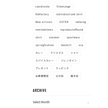
coordinate
filmelange
fobfactory
individualized shirt
New arrivals
OUTER
redwing
remiteditems
reproductoffound
shirt
sneaker
sportwear
springfashion
teeshirt
usa
カレー
クリスマス
シャツ
スパイスカレー
バレンタイン
プレゼント
ラッピング
会員様限定
父の日
誕生日
ARCHIVE