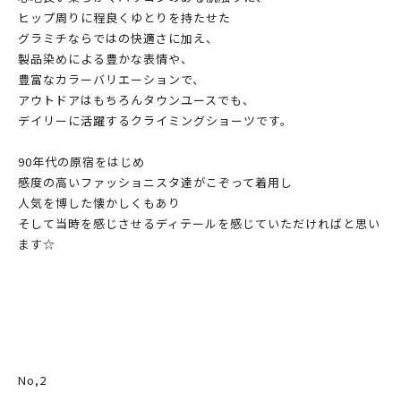
ヒップ周りに程良くゆとりを持たせた
グラミチならではの快適さに加え、
製品染めによる豊かな表情や、
豊富なカラーバリエーションで、
アウトドアはもちろんタウンユースでも、
デイリーに活躍するクライミングショーツです。
90年代の原宿をはじめ
感度の高いファッショニスタ達がこぞって着用し
人気を博した懐かしくもあり
そして当時を感じさせるディテールを感じていただければと思い
ます☆
No,2