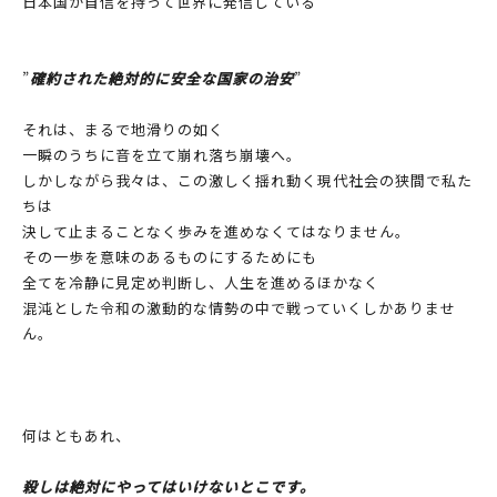
日本国が自信を持って世界に発信している
”
確約された絶対的に安全な国家の治安
”
それは、まるで地滑りの如く
一瞬のうちに音を立て崩れ落ち崩壊へ。
しかしながら我々は、この激しく揺れ動く現代社会の狭間で私た
ちは
決して止まることなく歩みを進めなくてはなりません。
その一歩を意味のあるものにするためにも
全てを冷静に見定め判断し、人生を進めるほかなく
混沌とした令和の激動的な情勢の中で戦っていくしかありませ
ん。
何はともあれ、
殺しは絶対にやってはいけないとこです。