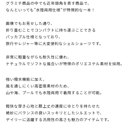
グラミチ商品の中でも近年頭角を表す商品で、
なんといっても”水陸両用仕様”が特徴的な一本！
画像でもお見せした通り、
折り畳むことでコンパクトに持ち運ぶことできる
パッカブル仕様となっており、
旅行やレジャー等に大変便利なシェルショーツです。
非常に軽量ながらも耐久性に優れ、
ナチュラルでソフトな風合いが特徴のポリエステル素材を採用。
強い撥水機能に加え、
風を通しにくい高密度素材のため、
山や海、プールでも水陸両用で着用することが可能。
軽快な穿き心地と膝上丈の適度にゆとりを持たせた
絶妙にバランスの良いスッキリとしたシルエットで、
デイリーに活躍する汎用性の高さも魅力のアイテムです。