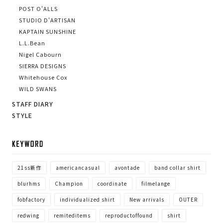
POST O'ALLS
STUDIO D'ARTISAN
KAPTAIN SUNSHINE
L.L.Bean
Nigel Cabourn
SIERRA DESIGNS
Whitehouse Cox
WILD SWANS
STAFF DIARY
STYLE
KE
21ss新作
americancasual
avontade
band collar shirt
blurhms
Champion
coordinate
filmelange
fobfactory
individualized shirt
New arrivals
OUTER
redwing
remiteditems
reproductoffound
shirt