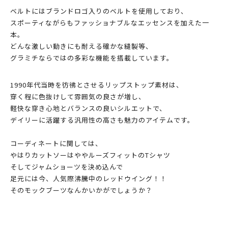
ベルトにはブランドロゴ入りのベルトを使用しており、
スポーティながらもファッショナブルなエッセンスを加えた一
本。
どんな激しい動きにも耐える確かな縫製等、
グラミチならではの多彩な機能を搭載しています。
1990年代当時を彷彿とさせるリップストップ素材は、
穿く程に色抜けして雰囲気の良さが増し、
軽快な穿き心地とバランスの良いシルエットで、
デイリーに活躍する汎用性の高さも魅力のアイテムです。
コーディネートに関しては、
やはりカットソーはややルーズフィットのTシャツ
そしてジャムショーツを決め込んで
足元には今、人気際沸騰中のレッドウイング！！
そのモックブーツなんかいかがでしょうか？