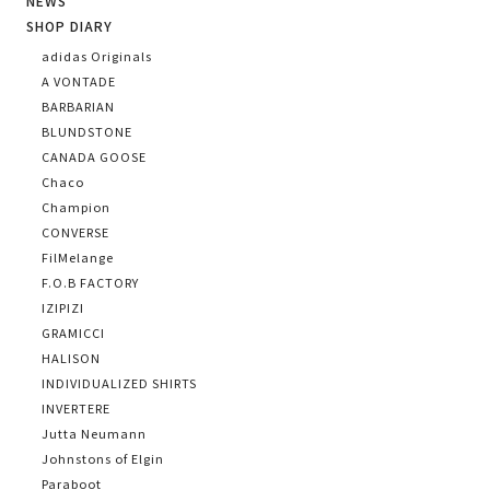
NEWS
SHOP DIARY
adidas Originals
A VONTADE
BARBARIAN
BLUNDSTONE
CANADA GOOSE
Chaco
Champion
CONVERSE
FilMelange
F.O.B FACTORY
IZIPIZI
GRAMICCI
HALISON
INDIVIDUALIZED SHIRTS
INVERTERE
Jutta Neumann
Johnstons of Elgin
Paraboot