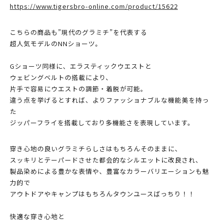
https://www.tigersbro-online.com/product/15622
こちらの商品も”現代のグラミチ”を代表する
超人気モデルのNNショーツ。
Gショーツ同様に、エラスティックウエストと
ウェビングベルトの搭載により、
片手で容易にウエストの調節・着脱が可能。
違う点を挙げるとすれば、よりファッショナブルな機能美を持っ
た
ジッパーフライを搭載しており多機能さを表現しています。
穿き心地の良いグラミチらしさはもちろんそのままに、
スッキリとテーパードさせた都会的なシルエットに改良され、
製品染めによる豊かな表情や、豊富なカラーバリエーションも魅
力的で
アウトドアやキャンプはもちろんタウンユースばっちり！！
快適な穿き心地と