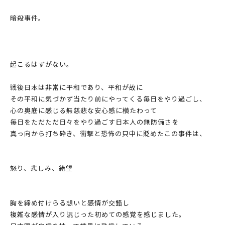
暗殺事件。
起こるはずがない。
戦後日本は非常に平和であり、平和が故に
その平和に気づかず当たり前にやってくる毎日をやり過ごし、
心の奥底に感じる無慈悲な安心感に横たわって
毎日をただただ日々をやり過ごす日本人の無防備さを
真っ向から打ち砕き、衝撃と恐怖の只中に貶めたこの事件は、
怒り、悲しみ、絶望
胸を締め付けらる想いと感情が交錯し
複雑な感情が入り混じった初めての感覚を感じました。