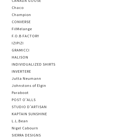
CANADA GOOSE
Chaco
Champion
CONVERSE
FilMelange
F.O.B FACTORY
IZIPIZI
GRAMICCI
HALISON
INDIVIDUALIZED SHIRTS
INVERTERE
Jutta Neumann
Johnstons of Elgin
Paraboot
POST O'ALLS
STUDIO D'ARTISAN
KAPTAIN SUNSHINE
L.L.Bean
Nigel Cabourn
SIERRA DESIGNS