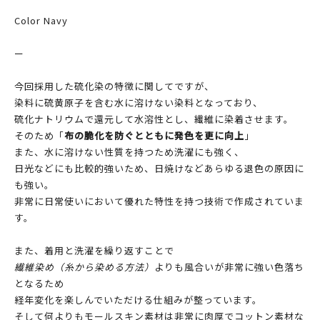
Color Navy
ー
今回採用した硫化染の特徴に関してですが、
染料に硫黄原子を含む水に溶けない染料となっており、
硫化ナトリウムで還元して水溶性とし、繊維に染着させます。
そのため「
布の脆化を防ぐとともに発色を更に向上
」
また、水に溶けない性質を持つため洗濯にも強く、
日光などにも比較的強いため、日焼けなどあらゆる退色の原因に
も強い。
非常に日常使いにおいて優れた特性を持つ技術で作成されていま
す。
また、着用と洗濯を繰り返すことで
繊維染め（糸から染める方法）
よりも風合いが非常に強い色落ち
となるため
経年変化を楽しんでいただける仕組みが整っています。
そして何よりもモールスキン素材は非常に肉厚でコットン素材な