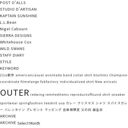
POST O'ALLS
STUDIO D'ARTISAN
KAPTAIN SUNSHINE
L.L.Bean
Nigel Cabourn
SIERRA DESIGNS
Whitehouse Cox
WILD SWANS
STAFF DIARY
STYLE
KEYWORD
21ss新作
americancasual
avontade
band collar shirt
blurhms
Champion
coordinate
filmelange
fobfactory
individualized shirt
New arrivals
OUTER
redwing
remiteditems
reproductoffound
shirt
sneaker
sportwear
springfashion
teeshirt
usa
カレー
クリスマス
シャツ
スパイスカレ
ー
バレンタイン
プレゼント
ラッピング
会員様限定
父の日
誕生日
ARCHIVE
ARCHIVE