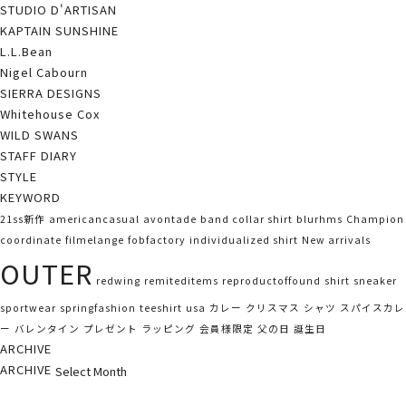
STUDIO D'ARTISAN
KAPTAIN SUNSHINE
L.L.Bean
Nigel Cabourn
SIERRA DESIGNS
Whitehouse Cox
WILD SWANS
STAFF DIARY
STYLE
KEYWORD
21ss新作
americancasual
avontade
band collar shirt
blurhms
Champion
coordinate
filmelange
fobfactory
individualized shirt
New arrivals
OUTER
redwing
remiteditems
reproductoffound
shirt
sneaker
sportwear
springfashion
teeshirt
usa
カレー
クリスマス
シャツ
スパイスカレ
ー
バレンタイン
プレゼント
ラッピング
会員様限定
父の日
誕生日
ARCHIVE
ARCHIVE